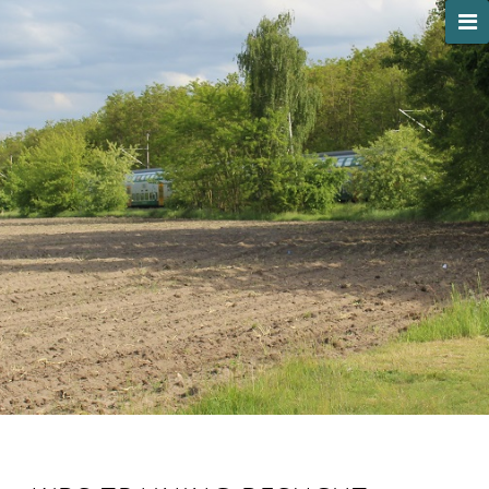
HOME
PROJEKTE
GARTENTIPPS
GARTENJAHR
NATUR
CHRONIK